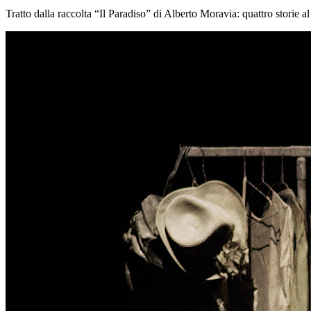
Tratto dalla raccolta “Il Paradiso” di Alberto Moravia: quattro storie a