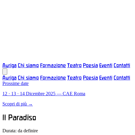
Auriga
Chi siamo
Formazione
Teatro
Poesia
Eventi
Contatti
Auriga
Chi siamo
Formazione
Teatro
Poesia
Eventi
Contatti
Prossime date
12 · 13 · 14 Dicembre 2025 — CAE Roma
Scopri di più
→
Il Paradiso
Durata: da definire